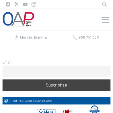
Murcia, España
968 741 500
Email