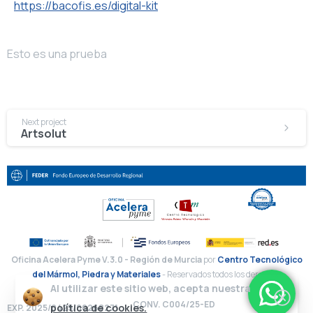
https://bacofis.es/digital-kit
Esto es una prueba
Next project
Artsolut
Oficina Acelera Pyme V.3.0 - Región de Murcia
por
Centro Tecnológico
del Mármol, Piedra y Materiales
- Reservados todos los derechos
Al utilizar este sitio web, acepta nuestra
CONV. C004/25-ED
política de cookies.
EXP. 2025/0425/00268271