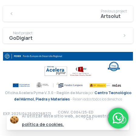
Previous project
Artsolut
Next project
GoDigiart
Oficina Acelera Pyme V.3.0 - Región de Murcia
por
Centro Tecnológico
del Mármol, Piedra y Materiales
- Reservados todos los derechos
CONV. C004/25-ED
EXP. 2025/0425/00268271
Al utilizar este sitio web, acepta nuestra
CV7
política de cookies.