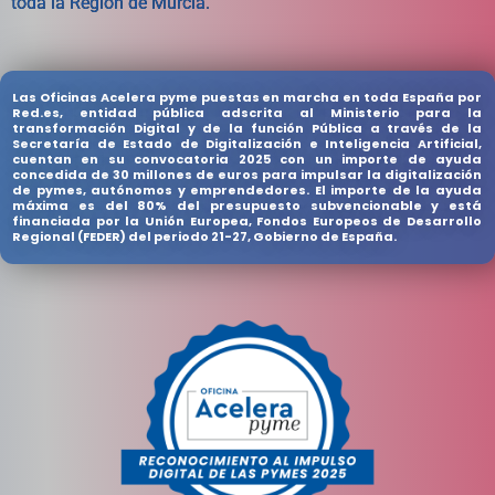
t
o
d
a
l
a
R
e
g
i
ó
n
d
e
M
u
r
c
i
a
.
Las Oficinas Acelera pyme puestas en marcha en toda España por
Red.es, entidad pública adscrita al Ministerio para la
transformación Digital y de la función Pública a través de la
Secretaría de Estado de Digitalización e Inteligencia Artificial,
cuentan en su convocatoria 2025 con un importe de ayuda
concedida de 30 millones de euros para impulsar la digitalización
de pymes, autónomos y emprendedores. El importe de la ayuda
máxima es del 80% del presupuesto subvencionable y está
financiada por la Unión Europea, Fondos Europeos de Desarrollo
Regional (FEDER) del periodo 21-27, Gobierno de España.