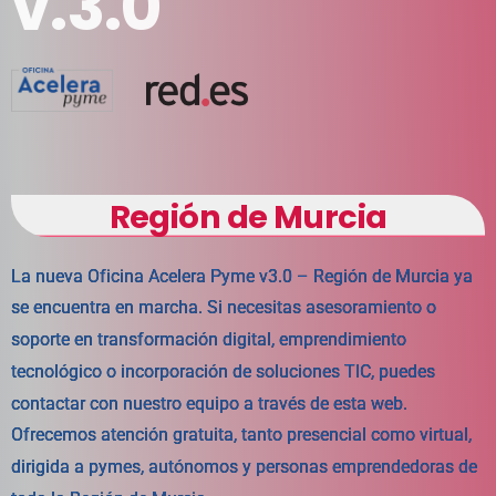
v.3.0
Región
de
Murcia
L
a
n
u
e
v
a
O
f
i
c
i
n
a
A
c
e
l
e
r
a
P
y
m
e
v
3
.
0
–
R
e
g
i
ó
n
d
e
M
u
r
c
i
a
y
a
s
e
e
n
c
u
e
n
t
r
a
e
n
m
a
r
c
h
a
.
S
i
n
e
c
e
s
i
t
a
s
a
s
e
s
o
r
a
m
i
e
n
t
o
o
s
o
p
o
r
t
e
e
n
t
r
a
n
s
f
o
r
m
a
c
i
ó
n
d
i
g
i
t
a
l
,
e
m
p
r
e
n
d
i
m
i
e
n
t
o
t
e
c
n
o
l
ó
g
i
c
o
o
i
n
c
o
r
p
o
r
a
c
i
ó
n
d
e
s
o
l
u
c
i
o
n
e
s
T
I
C
,
p
u
e
d
e
s
c
o
n
t
a
c
t
a
r
c
o
n
n
u
e
s
t
r
o
e
q
u
i
p
o
a
t
r
a
v
é
s
d
e
e
s
t
a
w
e
b
.
O
f
r
e
c
e
m
o
s
a
t
e
n
c
i
ó
n
g
r
a
t
u
i
t
a
,
t
a
n
t
o
p
r
e
s
e
n
c
i
a
l
c
o
m
o
v
i
r
t
u
a
l
,
d
i
r
i
g
i
d
a
a
p
y
m
e
s
,
a
u
t
ó
n
o
m
o
s
y
p
e
r
s
o
n
a
s
e
m
p
r
e
n
d
e
d
o
r
a
s
d
e