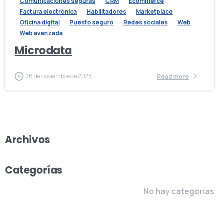
Comunicaciones seguras
CRM
Ecommerce
Factura electrónica
Habilitadores
Marketplace
Oficina digital
Puesto seguro
Redes sociales
Web
Web avanzada
Microdata
26 de noviembre de 2025
Read more
Archivos
Categorías
No hay categorías