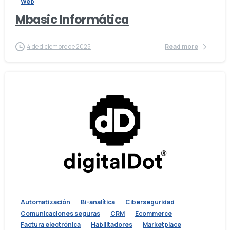
Web
Mbasic Informática
4 de diciembre de 2025
Read more
Automatización
Bi-analítica
Ciberseguridad
Comunicaciones seguras
CRM
Ecommerce
Factura electrónica
Habilitadores
Marketplace