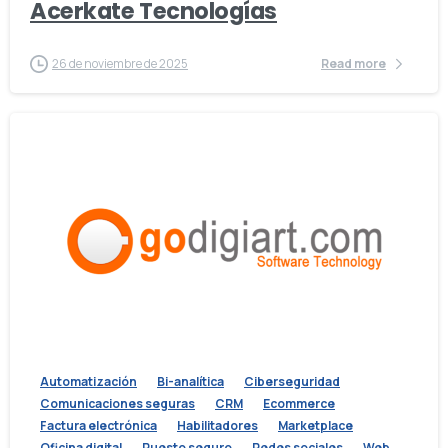
Acerkate Tecnologías
26 de noviembre de 2025
Read more
Automatización
Bi-analítica
Ciberseguridad
Comunicaciones seguras
CRM
Ecommerce
Factura electrónica
Habilitadores
Marketplace
Oficina digital
Puesto seguro
Redes sociales
Web