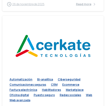
26 de noviembre de 2025
Read more
Automatización
Bi-analítica
Ciberseguridad
Comunicaciones seguras
CRM
Ecommerce
Factura electrónica
Habilitadores
Marketplace
Oficina digital
Puesto seguro
Redes sociales
Web
Web avanzada