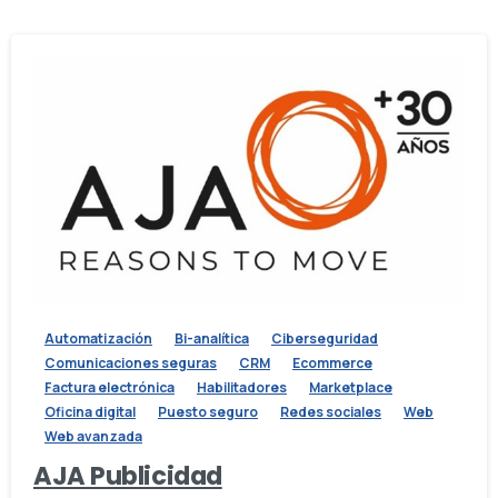
Automatización
Bi-analítica
Ciberseguridad
Comunicaciones seguras
CRM
Ecommerce
Factura electrónica
Habilitadores
Marketplace
Oficina digital
Puesto seguro
Redes sociales
Web
Web avanzada
AJA Publicidad