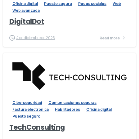
Oficina digital
Puesto seguro
Redes sociales
Web
Web avanzada
DigitalDot
4 de diciembre de 2025
Read more
Ciberseguridad
Comunicaciones seguras
Factura electrónica
Habilitadores
Oficina digital
Puesto seguro
TechConsulting