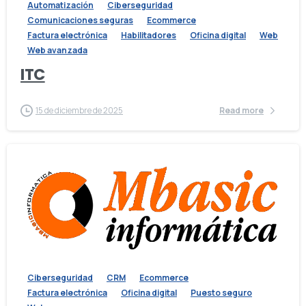
Automatización
Ciberseguridad
Comunicaciones seguras
Ecommerce
Factura electrónica
Habilitadores
Oficina digital
Web
Web avanzada
ITC
15 de diciembre de 2025
Read more
Ciberseguridad
CRM
Ecommerce
Factura electrónica
Oficina digital
Puesto seguro