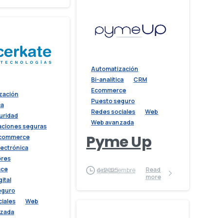
Automatización
Bi-analítica
CRM
Ecommerce
zación
Puesto seguro
ca
Redes sociales
Web
uridad
Web avanzada
ciones seguras
Pyme Up
commerce
lectrónica
ores
ace
Read
4 de diciembre de 2025
more
gital
eguro
iales
Web
zada