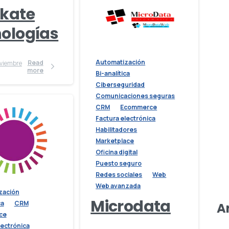
kate
ologías
Automatización
Read
more
Bi-analítica
Ciberseguridad
Comunicaciones seguras
CRM
Ecommerce
Factura electrónica
Habilitadores
Marketplace
Oficina digital
Puesto seguro
Redes sociales
Web
Web avanzada
zación
Microdata
ca
CRM
A
ce
lectrónica