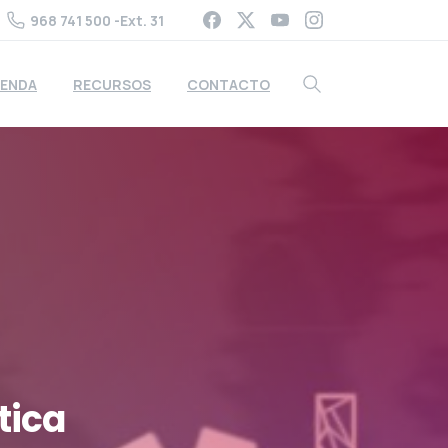
968 741 500 -Ext. 31
ENDA
RECURSOS
CONTACTO
tica