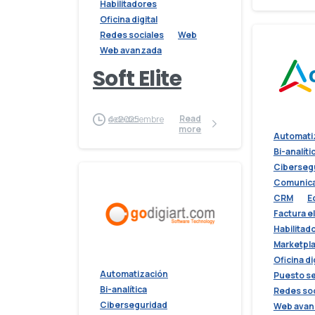
Habilitadores
Oficina digital
Redes sociales
Web
Web avanzada
Soft Elite
Read
4 de diciembre de 2025
more
Automati
Bi-analíti
Ciberseg
Comunica
CRM
E
Factura e
Habilitad
Marketpl
Oficina di
Automatización
Puesto s
Bi-analítica
Redes soc
Ciberseguridad
Web avan