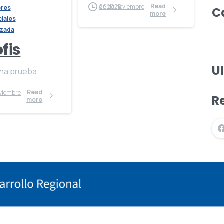
Read
26 de noviembre de 2025
ores
C
more
iales
zada
fis
U
una prueba
Read
R
more