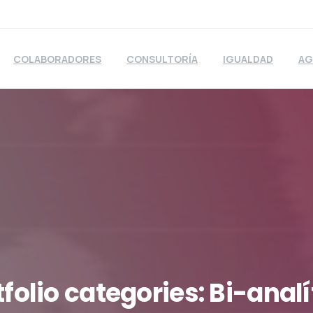
COLABORADORES
CONSULTORÍA
IGUALDAD
AG
tfolio
categories:
Bi-analí