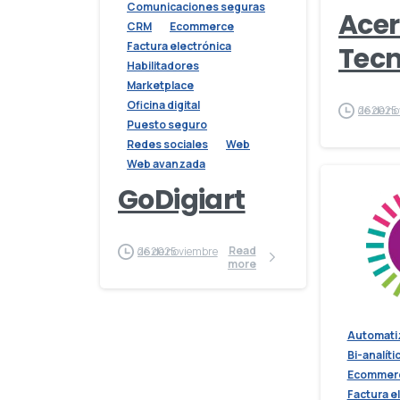
Comunicaciones seguras
Acer
CRM
Ecommerce
Factura electrónica
Tecn
Habilitadores
Marketplace
Oficina digital
26 de noviembre de 2025
Puesto seguro
Redes sociales
Web
Web avanzada
GoDigiart
Read
26 de noviembre de 2025
more
Automati
Bi-analíti
Ecommer
Factura e