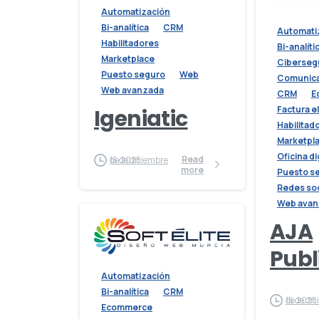
Automatización
Bi-analítica
CRM
Automati
Habilitadores
Bi-analíti
Marketplace
Ciberseg
Puesto seguro
Web
Comunica
Web avanzada
CRM
E
Factura e
Igeniatic
Habilitad
Marketpl
Oficina di
Read
15 de diciembre de 2025
more
Puesto s
Redes soc
Web avan
AJA
Publ
Automatización
Bi-analítica
CRM
15 de diciembre de 2025
Ecommerce