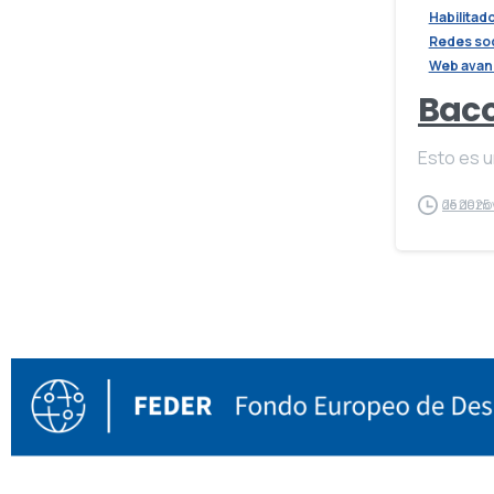
Habilitad
Redes soc
Web avan
Baco
Esto es 
25 de noviembre de 2025