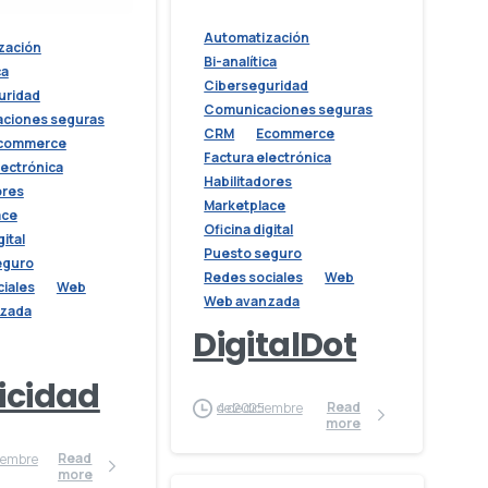
Automatización
zación
Bi-analítica
ca
Ciberseguridad
uridad
Comunicaciones seguras
ciones seguras
CRM
Ecommerce
commerce
Factura electrónica
lectrónica
Habilitadores
ores
Marketplace
ace
Oficina digital
gital
Puesto seguro
eguro
Redes sociales
Web
iales
Web
Web avanzada
zada
DigitalDot
icidad
Read
4 de diciembre de 2025
more
Read
more