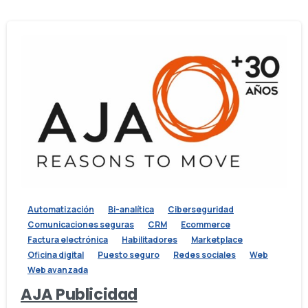
Automatización
Bi-analítica
Ciberseguridad
Comunicaciones seguras
CRM
Ecommerce
Factura electrónica
Habilitadores
Marketplace
Oficina digital
Puesto seguro
Redes sociales
Web
Web avanzada
AJA Publicidad