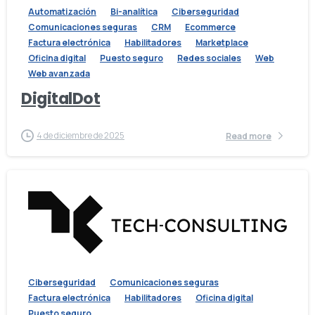
Automatización
Bi-analítica
Ciberseguridad
Comunicaciones seguras
CRM
Ecommerce
Factura electrónica
Habilitadores
Marketplace
Oficina digital
Puesto seguro
Redes sociales
Web
Web avanzada
DigitalDot
4 de diciembre de 2025
Read more
Ciberseguridad
Comunicaciones seguras
Factura electrónica
Habilitadores
Oficina digital
Puesto seguro