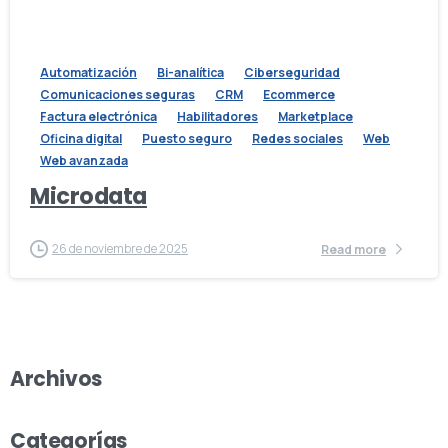
Automatización
Bi-analítica
Ciberseguridad
Comunicaciones seguras
CRM
Ecommerce
Factura electrónica
Habilitadores
Marketplace
Oficina digital
Puesto seguro
Redes sociales
Web
Web avanzada
Microdata
26 de noviembre de 2025
Read more
Archivos
Categorías