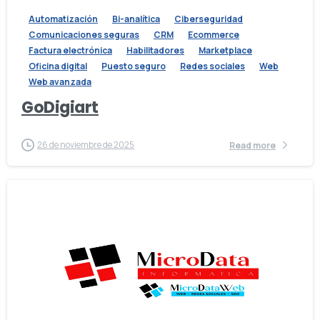
Automatización
Bi-analítica
Ciberseguridad
Comunicaciones seguras
CRM
Ecommerce
Factura electrónica
Habilitadores
Marketplace
Oficina digital
Puesto seguro
Redes sociales
Web
Web avanzada
GoDigiart
26 de noviembre de 2025
Read more